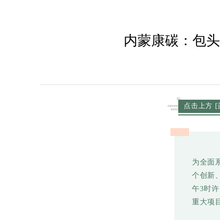
内蒙康碳：包头
点击上方 [
为全面
个创新、
午3时
重大项