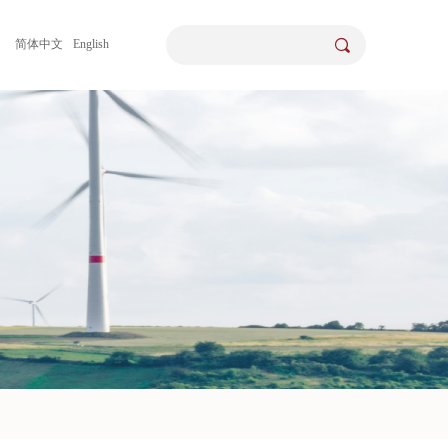
끠
简体中文
English