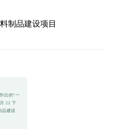
料制品建设项目
作出的“一
 22 下
制品建设