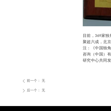
目前，
家独
369
聚超六成，北
注：
《中国独
咨询（中国）
研究中心共同
前一个：
无
ꄴ
后一个：
无
ꄲ