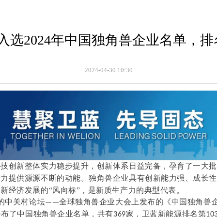
入选2024年中国独角兽企业名单，排名
2024-04-30
10:30
科技创新整体实力稳步提升，创新体系日益完备，孕育了一大
产力提供源源不断的动能。
独角兽企业具有创新能力强、成长
是新经济发展的
“风向标”，是新质生产力的典型代表。
的中关村论坛
全球独角兽企业大会上发布的《中国独角兽
——
公布了中国独角兽企业
名单，共有
家
，
卫蓝新能源排名第
369
10