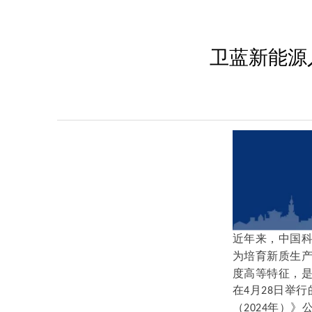
卫蓝新能源
近年来，中国
为培育新质生
度高等特征，
在
月
日举行
4
28
（
年）》
2024