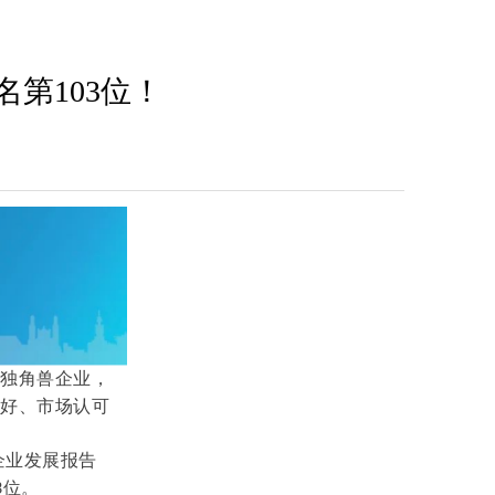
第103位！
批独角兽企业，
性好、市场认可
企业发展报告
位
。
3