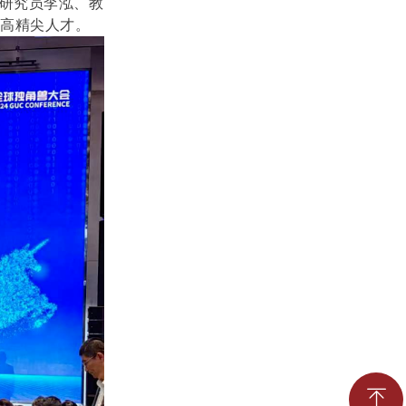
所研究员李泓、教
的高精尖人才。
ꁸ