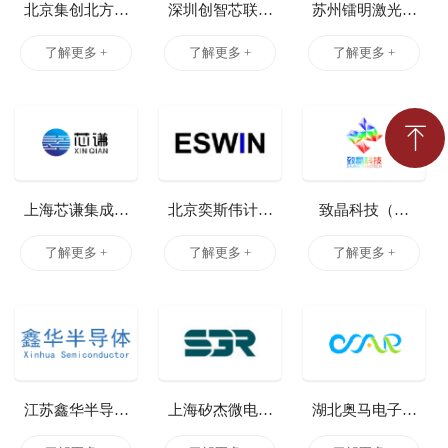
北京集创北方科
深圳创智芯联科
苏州镭明激光科
技股份有限公司
技股份有限公司
技有限公司
了解更多 +
了解更多 +
了解更多 +
ꁸ
回到顶部
上海芯谦集成电
北京奕斯伟计算
致晶科技（北
路有限公司
技术有限公司
京）有限公司
了解更多 +
了解更多 +
了解更多 +
江苏鑫华半导体
上海矽杰微电子
湖北奥马电子科